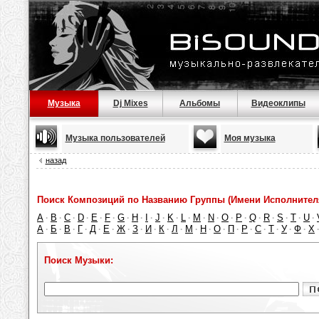
Музыка
Dj Mixes
Альбомы
Видеоклипы
Музыка пользователей
Моя музыка
назад
Поиск Композиций по Названию Группы (Имени Исполнител
A
B
C
D
E
F
G
H
I
J
K
L
M
N
O
P
Q
R
S
T
U
·
·
·
·
·
·
·
·
·
·
·
·
·
·
·
·
·
·
·
·
·
А
Б
В
Г
Д
Е
Ж
З
И
К
Л
М
Н
О
П
Р
С
Т
У
Ф
Х
·
·
·
·
·
·
·
·
·
·
·
·
·
·
·
·
·
·
·
·
Поиск Музыки: