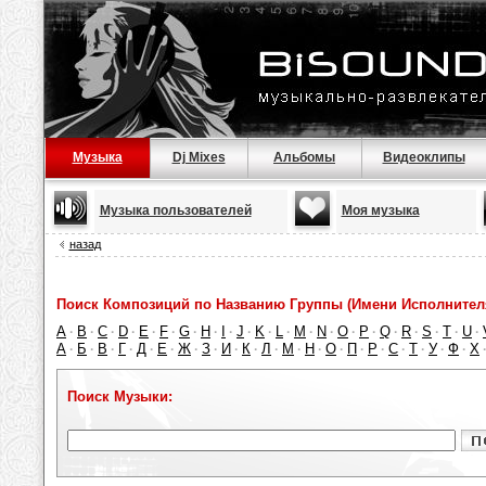
Музыка
Dj Mixes
Альбомы
Видеоклипы
Музыка пользователей
Моя музыка
назад
Поиск Композиций по Названию Группы (Имени Исполнител
A
B
C
D
E
F
G
H
I
J
K
L
M
N
O
P
Q
R
S
T
U
·
·
·
·
·
·
·
·
·
·
·
·
·
·
·
·
·
·
·
·
·
А
Б
В
Г
Д
Е
Ж
З
И
К
Л
М
Н
О
П
Р
С
Т
У
Ф
Х
·
·
·
·
·
·
·
·
·
·
·
·
·
·
·
·
·
·
·
·
Поиск Музыки: