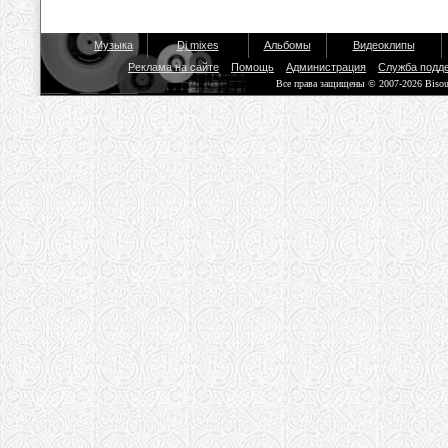
Музыка
Dj mixes
Альбомы
Видеоклипы
Реклама на сайте
Помощь
Администрация
Служба подд
Все права защищены © 2007-2026 Biso