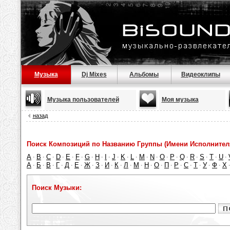
Музыка
Dj Mixes
Альбомы
Видеоклипы
Музыка пользователей
Моя музыка
назад
Поиск Композиций по Названию Группы (Имени Исполнител
A
B
C
D
E
F
G
H
I
J
K
L
M
N
O
P
Q
R
S
T
U
·
·
·
·
·
·
·
·
·
·
·
·
·
·
·
·
·
·
·
·
·
А
Б
В
Г
Д
Е
Ж
З
И
К
Л
М
Н
О
П
Р
С
Т
У
Ф
Х
·
·
·
·
·
·
·
·
·
·
·
·
·
·
·
·
·
·
·
·
Поиск Музыки: