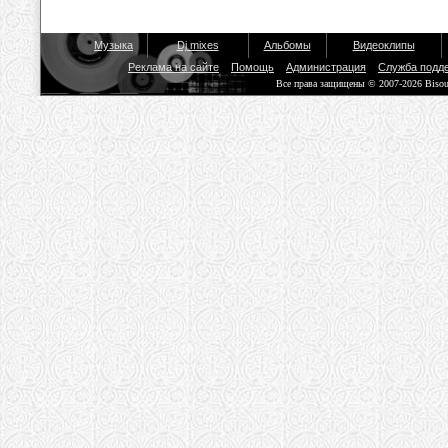
Музыка
Dj mixes
Альбомы
Видеоклипы
Реклама на сайте
Помощь
Администрация
Служба подд
Все права защищены © 2007-2026 Biso