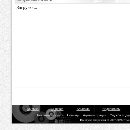
Музыка
Dj mixes
Альбомы
Видеоклипы
Реклама на сайте
Помощь
Администрация
Служба подд
Все права защищены © 2007-2026 Biso