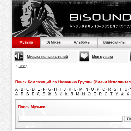
Музыка
Dj Mixes
Альбомы
Видеоклипы
Музыка пользователей
Моя музыка
назад
Поиск Композиций по Названию Группы (Имени Исполнител
A
B
C
D
E
F
G
H
I
J
K
L
M
N
O
P
Q
R
S
T
U
·
·
·
·
·
·
·
·
·
·
·
·
·
·
·
·
·
·
·
·
·
А
Б
В
Г
Д
Е
Ж
З
И
К
Л
М
Н
О
П
Р
С
Т
У
Ф
Х
·
·
·
·
·
·
·
·
·
·
·
·
·
·
·
·
·
·
·
·
Поиск Музыки: