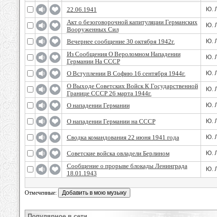
22.06.1941
Ю. 
Акт о безоговорочной капитуляции Германских
Ю. 
Вооруженных Сил
Вечернее сообщение 30 октября 1942г.
Ю. 
Из Сообщения О Вероломном Нападении
Ю. 
Германии На СССР
О Вступлении В Софию 16 сентября 1944г.
Ю. 
О Выходе Советских Войск К Государственной
Ю. 
Границе СССР 26 марта 1944г.
О нападении Германии
Ю. 
О нападении Германии на СССР
Ю. 
Сводка командования 22 июня 1941 года
Ю. 
Советские войска овладели Берлином
Ю. 
Сообщение о прорыве блокады Ленинграда
Ю. 
18.01.1943
Отмеченные:
Популярное в сети