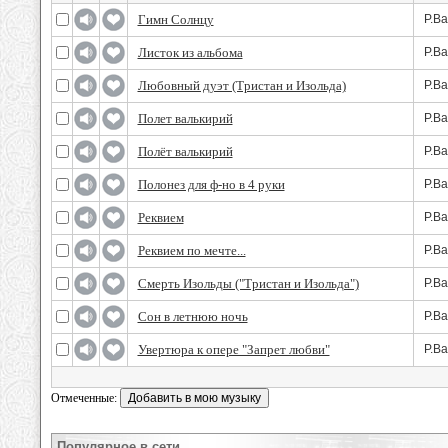
Гимн Солнцу
Р.Ва
Листок из альбома
Р.Ва
Любовный дуэт (Тристан и Изольда)
Р.Ва
Полет валькирий
Р.Ва
Полёт валькирий
Р.Ва
Полонез для ф-но в 4 руки
Р.Ва
Реквием
Р.Ва
Реквием по мечте...
Р.Ва
Смерть Изольды ("Тристан и Изольда")
Р.Ва
Сон в летнюю ночь
Р.Ва
Увертюра к опере "Запрет любви"
Р.Ва
Отмеченные:
Популярное в сети