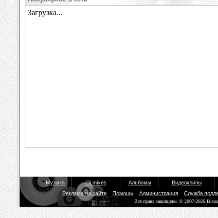
Музыка
Dj mixes
Альбомы
Видеоклипы
Реклама на сайте
Помощь
Администрация
Служба подд
Все права защищены © 2007-2026 Biso