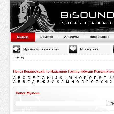
Музыка
Dj Mixes
Альбомы
Видеоклипы
Музыка пользователей
Моя музыка
назад
Поиск Композиций по Названию Группы (Имени Исполнител
A
B
C
D
E
F
G
H
I
J
K
L
M
N
O
P
Q
R
S
T
U
·
·
·
·
·
·
·
·
·
·
·
·
·
·
·
·
·
·
·
·
·
А
Б
В
Г
Д
Е
Ж
З
И
К
Л
М
Н
О
П
Р
С
Т
У
Ф
Х
·
·
·
·
·
·
·
·
·
·
·
·
·
·
·
·
·
·
·
·
Поиск Музыки: