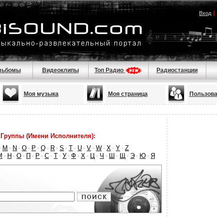
|
Вход
льбомы
Видеоклипы
Топ Радио
Радиостанции
Моя музыка
Моя страница
Пользова
Группы (Имени Исполнителя):
M
N
O
P
Q
R
S
T
U
V
W
X
Y
Z
·
·
·
·
·
·
·
·
·
·
·
·
·
·
М
Н
О
П
Р
С
Т
У
Ф
Х
Ц
Ч
Ш
Щ
Э
Ю
Я
·
·
·
·
·
·
·
·
·
·
·
·
·
·
·
·