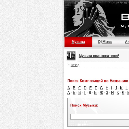
Музыка
Dj Mixes
А
Музыка пользователей
назад
Поиск Композиций по Названию 
A
B
C
D
E
F
G
H
I
J
K
L
·
·
·
·
·
·
·
·
·
·
·
А
Б
В
Г
Д
Е
Ж
З
И
К
Л
·
·
·
·
·
·
·
·
·
·
·
Поиск Музыки: