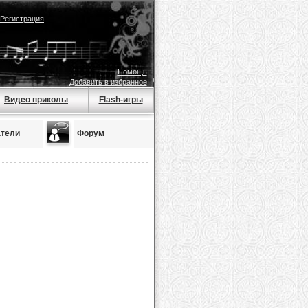
Регистрация
Помощь
Добавить в избранное
Видео приколы
Flash-игры
тели
Форум