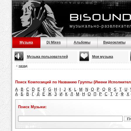
Музыка
Dj Mixes
Альбомы
Видеоклипы
Музыка пользователей
Моя музыка
назад
Поиск Композиций по Названию Группы (Имени Исполнител
A
B
C
D
E
F
G
H
I
J
K
L
M
N
O
P
Q
R
S
T
U
·
·
·
·
·
·
·
·
·
·
·
·
·
·
·
·
·
·
·
·
·
А
Б
В
Г
Д
Е
Ж
З
И
К
Л
М
Н
О
П
Р
С
Т
У
Ф
Х
·
·
·
·
·
·
·
·
·
·
·
·
·
·
·
·
·
·
·
·
Поиск Музыки: