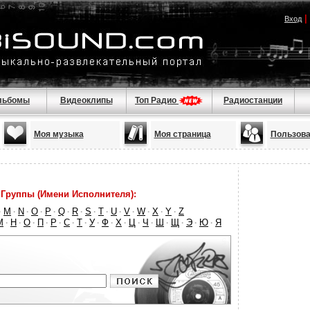
|
Вход
льбомы
Видеоклипы
Топ Радио
Радиостанции
Моя музыка
Моя страница
Пользова
Группы (Имени Исполнителя):
M
N
O
P
Q
R
S
T
U
V
W
X
Y
Z
·
·
·
·
·
·
·
·
·
·
·
·
·
·
М
Н
О
П
Р
С
Т
У
Ф
Х
Ц
Ч
Ш
Щ
Э
Ю
Я
·
·
·
·
·
·
·
·
·
·
·
·
·
·
·
·