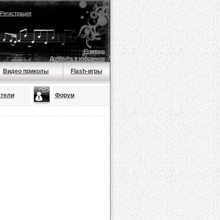
Регистрация
Помощь
Добавить в избранное
Видео приколы
Flash-игры
тели
Форум