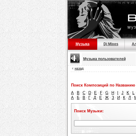
Музыка
Dj Mixes
А
Музыка пользователей
назад
Поиск Композиций по Названию 
A
B
C
D
E
F
G
H
I
J
K
L
·
·
·
·
·
·
·
·
·
·
·
А
Б
В
Г
Д
Е
Ж
З
И
К
Л
·
·
·
·
·
·
·
·
·
·
·
Поиск Музыки: