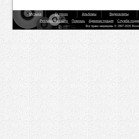
Музыка
Dj mixes
Альбомы
Видеоклипы
Реклама на сайте
Помощь
Администрация
Служба подд
Все права защищены © 2007-2026 Biso