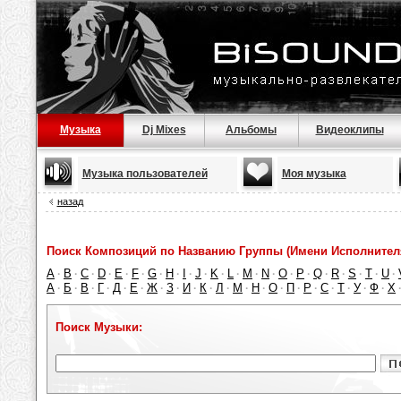
Музыка
Dj Mixes
Альбомы
Видеоклипы
Музыка пользователей
Моя музыка
назад
Поиск Композиций по Названию Группы (Имени Исполнител
A
B
C
D
E
F
G
H
I
J
K
L
M
N
O
P
Q
R
S
T
U
·
·
·
·
·
·
·
·
·
·
·
·
·
·
·
·
·
·
·
·
·
А
Б
В
Г
Д
Е
Ж
З
И
К
Л
М
Н
О
П
Р
С
Т
У
Ф
Х
·
·
·
·
·
·
·
·
·
·
·
·
·
·
·
·
·
·
·
·
Поиск Музыки: