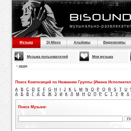
Музыка
Dj Mixes
Альбомы
Видеоклипы
Музыка пользователей
Моя музыка
назад
Поиск Композиций по Названию Группы (Имени Исполнител
A
B
C
D
E
F
G
H
I
J
K
L
M
N
O
P
Q
R
S
T
U
·
·
·
·
·
·
·
·
·
·
·
·
·
·
·
·
·
·
·
·
·
А
Б
В
Г
Д
Е
Ж
З
И
К
Л
М
Н
О
П
Р
С
Т
У
Ф
Х
·
·
·
·
·
·
·
·
·
·
·
·
·
·
·
·
·
·
·
·
Поиск Музыки: