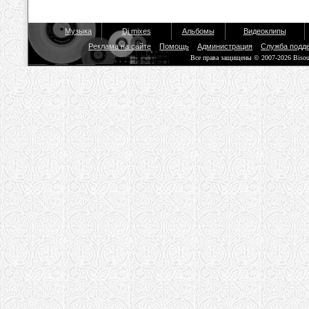
Музыка
Dj mixes
Альбомы
Видеоклипы
Реклама на сайте
Помощь
Администрация
Служба подд
Все права защищены © 2007-2026 Biso