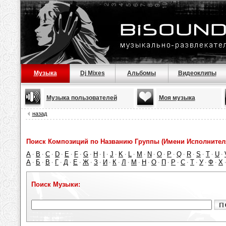
Музыка
Dj Mixes
Альбомы
Видеоклипы
Музыка пользователей
Моя музыка
назад
Поиск Композиций по Названию Группы (Имени Исполнител
A
B
C
D
E
F
G
H
I
J
K
L
M
N
O
P
Q
R
S
T
U
·
·
·
·
·
·
·
·
·
·
·
·
·
·
·
·
·
·
·
·
·
А
Б
В
Г
Д
Е
Ж
З
И
К
Л
М
Н
О
П
Р
С
Т
У
Ф
Х
·
·
·
·
·
·
·
·
·
·
·
·
·
·
·
·
·
·
·
·
Поиск Музыки: