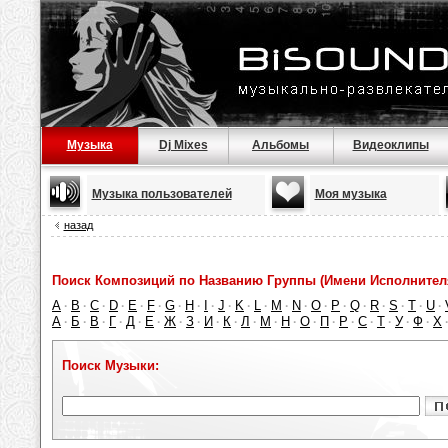
Музыка
Dj Mixes
Альбомы
Видеоклипы
Музыка пользователей
Моя музыка
назад
Поиск Композиций по Названию Группы (Имени Исполнител
A
B
C
D
E
F
G
H
I
J
K
L
M
N
O
P
Q
R
S
T
U
·
·
·
·
·
·
·
·
·
·
·
·
·
·
·
·
·
·
·
·
·
А
Б
В
Г
Д
Е
Ж
З
И
К
Л
М
Н
О
П
Р
С
Т
У
Ф
Х
·
·
·
·
·
·
·
·
·
·
·
·
·
·
·
·
·
·
·
·
Поиск Музыки: