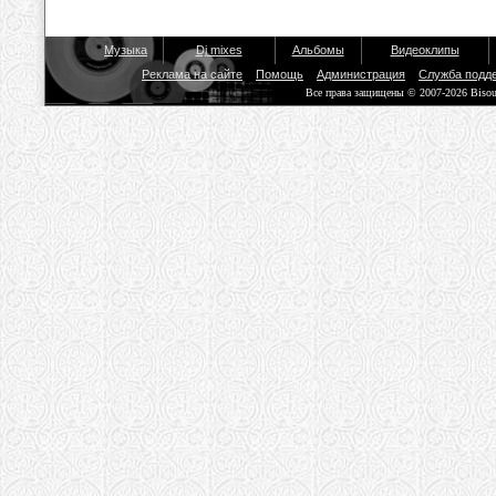
Музыка
Dj mixes
Альбомы
Видеоклипы
Реклама на сайте
Помощь
Администрация
Служба подд
Все права защищены © 2007-2026 Biso