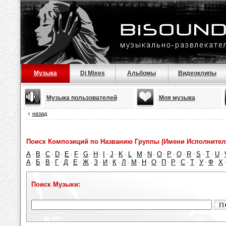
Музыка
Dj Mixes
Альбомы
Видеоклипы
Музыка пользователей
Моя музыка
назад
Поиск Композиций по Названию Группы (Имени Исполнител
A
B
C
D
E
F
G
H
I
J
K
L
M
N
O
P
Q
R
S
T
U
·
·
·
·
·
·
·
·
·
·
·
·
·
·
·
·
·
·
·
·
·
А
Б
В
Г
Д
Е
Ж
З
И
К
Л
М
Н
О
П
Р
С
Т
У
Ф
Х
·
·
·
·
·
·
·
·
·
·
·
·
·
·
·
·
·
·
·
·
Поиск Музыки: