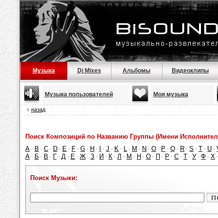
Музыка
Dj Mixes
Альбомы
Видеоклипы
Музыка пользователей
Моя музыка
назад
Поиск Композиций по Названию Группы (Имени Исполнител
A
B
C
D
E
F
G
H
I
J
K
L
M
N
O
P
Q
R
S
T
U
·
·
·
·
·
·
·
·
·
·
·
·
·
·
·
·
·
·
·
·
·
А
Б
В
Г
Д
Е
Ж
З
И
К
Л
М
Н
О
П
Р
С
Т
У
Ф
Х
·
·
·
·
·
·
·
·
·
·
·
·
·
·
·
·
·
·
·
·
Поиск Музыки: