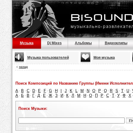
Музыка
Dj Mixes
Альбомы
Видеоклипы
Музыка пользователей
Моя музыка
назад
Поиск Композиций по Названию Группы (Имени Исполнител
A
B
C
D
E
F
G
H
I
J
K
L
M
N
O
P
Q
R
S
T
U
·
·
·
·
·
·
·
·
·
·
·
·
·
·
·
·
·
·
·
·
·
А
Б
В
Г
Д
Е
Ж
З
И
К
Л
М
Н
О
П
Р
С
Т
У
Ф
Х
·
·
·
·
·
·
·
·
·
·
·
·
·
·
·
·
·
·
·
·
Поиск Музыки: