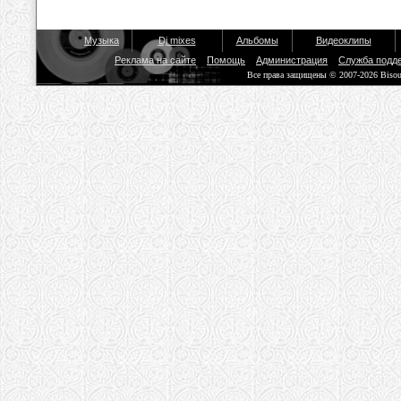
Музыка
Dj mixes
Альбомы
Видеоклипы
Реклама на сайте
Помощь
Администрация
Служба подд
Все права защищены © 2007-2026 Biso