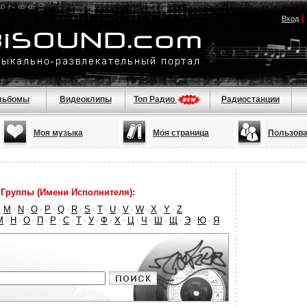
|
Вход
льбомы
Видеоклипы
Топ Радио
Радиостанции
Моя музыка
Моя страница
Пользова
Группы (Имени Исполнителя):
M
N
O
P
Q
R
S
T
U
V
W
X
Y
Z
·
·
·
·
·
·
·
·
·
·
·
·
·
·
М
Н
О
П
Р
С
Т
У
Ф
Х
Ц
Ч
Ш
Щ
Э
Ю
Я
·
·
·
·
·
·
·
·
·
·
·
·
·
·
·
·