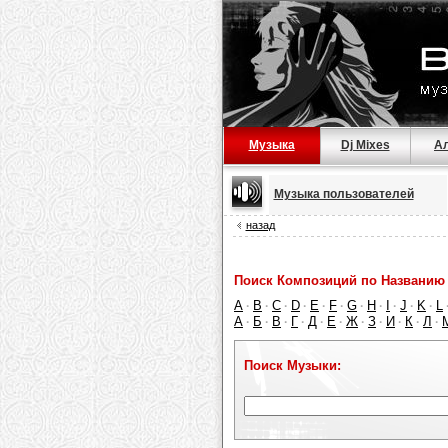
Музыка
Dj Mixes
А
Музыка пользователей
назад
Поиск Композиций по Названию 
A
B
C
D
E
F
G
H
I
J
K
L
·
·
·
·
·
·
·
·
·
·
·
А
Б
В
Г
Д
Е
Ж
З
И
К
Л
·
·
·
·
·
·
·
·
·
·
·
Поиск Музыки: