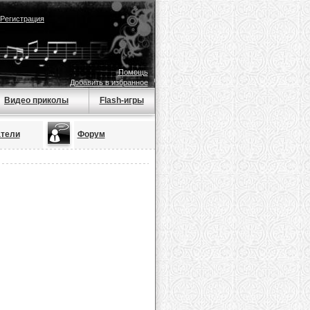
Регистрация
Помощь
Добавить в избранное
Видео приколы
Flash-игры
тели
Форум