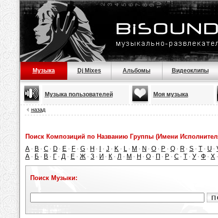
Музыка
Dj Mixes
Альбомы
Видеоклипы
Музыка пользователей
Моя музыка
назад
Поиск Композиций по Названию Группы (Имени Исполнител
A
B
C
D
E
F
G
H
I
J
K
L
M
N
O
P
Q
R
S
T
U
·
·
·
·
·
·
·
·
·
·
·
·
·
·
·
·
·
·
·
·
·
А
Б
В
Г
Д
Е
Ж
З
И
К
Л
М
Н
О
П
Р
С
Т
У
Ф
Х
·
·
·
·
·
·
·
·
·
·
·
·
·
·
·
·
·
·
·
·
Поиск Музыки: