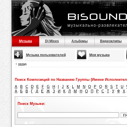
Музыка
Dj Mixes
Альбомы
Видеоклипы
Музыка пользователей
Моя музыка
назад
Поиск Композиций по Названию Группы (Имени Исполнител
A
B
C
D
E
F
G
H
I
J
K
L
M
N
O
P
Q
R
S
T
U
·
·
·
·
·
·
·
·
·
·
·
·
·
·
·
·
·
·
·
·
·
А
Б
В
Г
Д
Е
Ж
З
И
К
Л
М
Н
О
П
Р
С
Т
У
Ф
Х
·
·
·
·
·
·
·
·
·
·
·
·
·
·
·
·
·
·
·
·
Поиск Музыки: