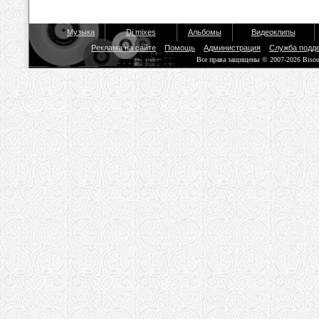
Музыка
Dj mixes
Альбомы
Видеоклипы
Реклама на сайте
Помощь
Администрация
Служба подд
Все права защищены © 2007-2026 Biso