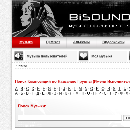
Музыка
Dj Mixes
Альбомы
Видеоклипы
Музыка пользователей
Моя музыка
назад
Поиск Композиций по Названию Группы (Имени Исполнител
A
B
C
D
E
F
G
H
I
J
K
L
M
N
O
P
Q
R
S
T
U
·
·
·
·
·
·
·
·
·
·
·
·
·
·
·
·
·
·
·
·
·
А
Б
В
Г
Д
Е
Ж
З
И
К
Л
М
Н
О
П
Р
С
Т
У
Ф
Х
·
·
·
·
·
·
·
·
·
·
·
·
·
·
·
·
·
·
·
·
Поиск Музыки: