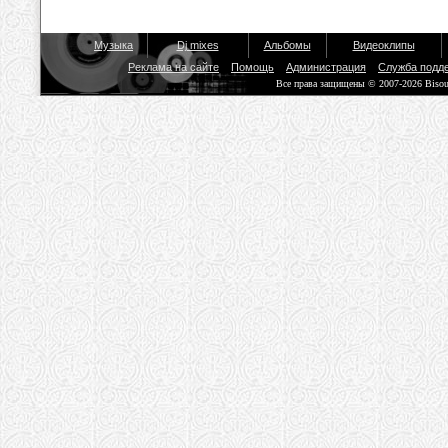
Музыка
Dj mixes
Альбомы
Видеоклипы
Реклама на сайте
Помощь
Администрация
Служба подд
Все права защищены © 2007-2026 Biso