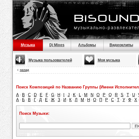
Музыка
Dj Mixes
Альбомы
Видеоклипы
Музыка пользователей
Моя музыка
назад
Поиск Композиций по Названию Группы (Имени Исполнител
A
B
C
D
E
F
G
H
I
J
K
L
M
N
O
P
Q
R
S
T
U
·
·
·
·
·
·
·
·
·
·
·
·
·
·
·
·
·
·
·
·
·
А
Б
В
Г
Д
Е
Ж
З
И
К
Л
М
Н
О
П
Р
С
Т
У
Ф
Х
·
·
·
·
·
·
·
·
·
·
·
·
·
·
·
·
·
·
·
·
Поиск Музыки: