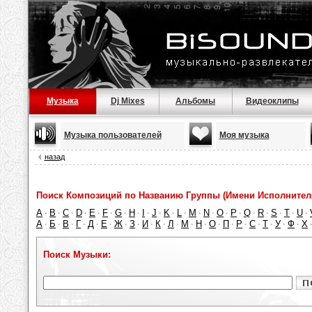
Музыка
Dj Mixes
Альбомы
Видеоклипы
Музыка пользователей
Моя музыка
назад
Поиск Композиций по Названию Группы (Имени Исполнител
A
B
C
D
E
F
G
H
I
J
K
L
M
N
O
P
Q
R
S
T
U
·
·
·
·
·
·
·
·
·
·
·
·
·
·
·
·
·
·
·
·
·
А
Б
В
Г
Д
Е
Ж
З
И
К
Л
М
Н
О
П
Р
С
Т
У
Ф
Х
·
·
·
·
·
·
·
·
·
·
·
·
·
·
·
·
·
·
·
·
Поиск Музыки: