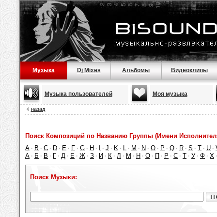
Музыка
Dj Mixes
Альбомы
Видеоклипы
Музыка пользователей
Моя музыка
назад
Поиск Композиций по Названию Группы (Имени Исполнител
A
B
C
D
E
F
G
H
I
J
K
L
M
N
O
P
Q
R
S
T
U
·
·
·
·
·
·
·
·
·
·
·
·
·
·
·
·
·
·
·
·
·
А
Б
В
Г
Д
Е
Ж
З
И
К
Л
М
Н
О
П
Р
С
Т
У
Ф
Х
·
·
·
·
·
·
·
·
·
·
·
·
·
·
·
·
·
·
·
·
Поиск Музыки: