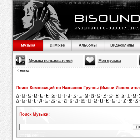
Музыка
Dj Mixes
Альбомы
Видеоклипы
Музыка пользователей
Моя музыка
назад
Поиск Композиций по Названию Группы (Имени Исполнител
A
B
C
D
E
F
G
H
I
J
K
L
M
N
O
P
Q
R
S
T
U
·
·
·
·
·
·
·
·
·
·
·
·
·
·
·
·
·
·
·
·
·
А
Б
В
Г
Д
Е
Ж
З
И
К
Л
М
Н
О
П
Р
С
Т
У
Ф
Х
·
·
·
·
·
·
·
·
·
·
·
·
·
·
·
·
·
·
·
·
Поиск Музыки: