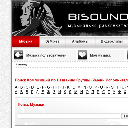
Музыка
Dj Mixes
Альбомы
Видеоклипы
Музыка пользователей
Моя музыка
назад
Поиск Композиций по Названию Группы (Имени Исполнител
A
B
C
D
E
F
G
H
I
J
K
L
M
N
O
P
Q
R
S
T
U
·
·
·
·
·
·
·
·
·
·
·
·
·
·
·
·
·
·
·
·
·
А
Б
В
Г
Д
Е
Ж
З
И
К
Л
М
Н
О
П
Р
С
Т
У
Ф
Х
·
·
·
·
·
·
·
·
·
·
·
·
·
·
·
·
·
·
·
·
Поиск Музыки: