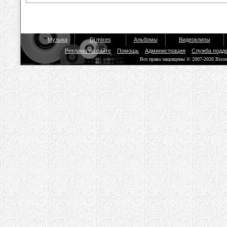
Музыка
Dj mixes
Альбомы
Видеоклипы
Реклама на сайте
Помощь
Администрация
Служба подд
Все права защищены © 2007-2026 Biso