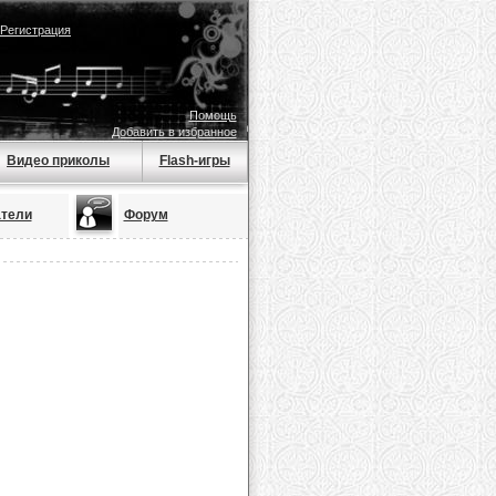
Регистрация
Помощь
Добавить в избранное
Видео приколы
Flash-игры
тели
Форум