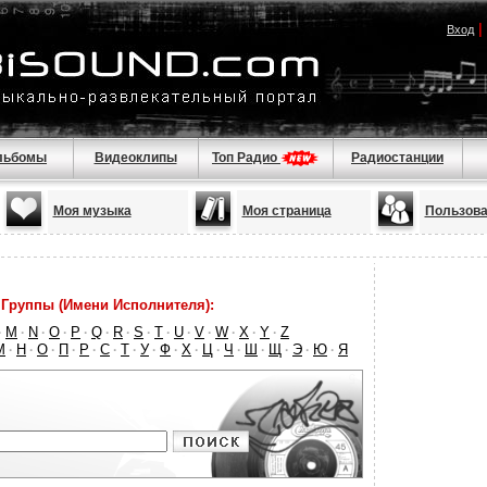
|
Вход
льбомы
Видеоклипы
Топ Радио
Радиостанции
Моя музыка
Моя страница
Пользова
Группы (Имени Исполнителя):
M
N
O
P
Q
R
S
T
U
V
W
X
Y
Z
·
·
·
·
·
·
·
·
·
·
·
·
·
·
М
Н
О
П
Р
С
Т
У
Ф
Х
Ц
Ч
Ш
Щ
Э
Ю
Я
·
·
·
·
·
·
·
·
·
·
·
·
·
·
·
·