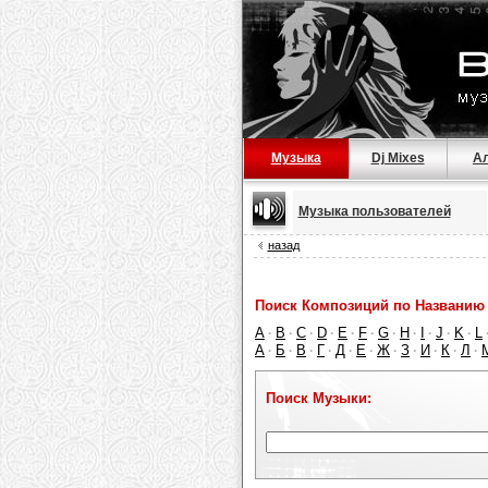
Музыка
Dj Mixes
А
Музыка пользователей
назад
Поиск Композиций по Названию 
A
B
C
D
E
F
G
H
I
J
K
L
·
·
·
·
·
·
·
·
·
·
·
А
Б
В
Г
Д
Е
Ж
З
И
К
Л
·
·
·
·
·
·
·
·
·
·
·
Поиск Музыки: