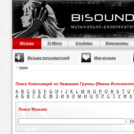
Музыка
Dj Mixes
Альбомы
Видеоклипы
Музыка пользователей
Моя музыка
назад
Поиск Композиций по Названию Группы (Имени Исполнител
A
B
C
D
E
F
G
H
I
J
K
L
M
N
O
P
Q
R
S
T
U
·
·
·
·
·
·
·
·
·
·
·
·
·
·
·
·
·
·
·
·
·
А
Б
В
Г
Д
Е
Ж
З
И
К
Л
М
Н
О
П
Р
С
Т
У
Ф
Х
·
·
·
·
·
·
·
·
·
·
·
·
·
·
·
·
·
·
·
·
Поиск Музыки: