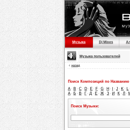
Музыка
Dj Mixes
А
Музыка пользователей
назад
Поиск Композиций по Названию 
A
B
C
D
E
F
G
H
I
J
K
L
·
·
·
·
·
·
·
·
·
·
·
А
Б
В
Г
Д
Е
Ж
З
И
К
Л
·
·
·
·
·
·
·
·
·
·
·
Поиск Музыки: