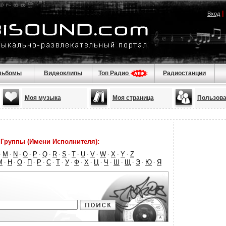
|
Вход
льбомы
Видеоклипы
Топ Радио
Радиостанции
Моя музыка
Моя страница
Пользова
Группы (Имени Исполнителя):
M
N
O
P
Q
R
S
T
U
V
W
X
Y
Z
·
·
·
·
·
·
·
·
·
·
·
·
·
·
М
Н
О
П
Р
С
Т
У
Ф
Х
Ц
Ч
Ш
Щ
Э
Ю
Я
·
·
·
·
·
·
·
·
·
·
·
·
·
·
·
·