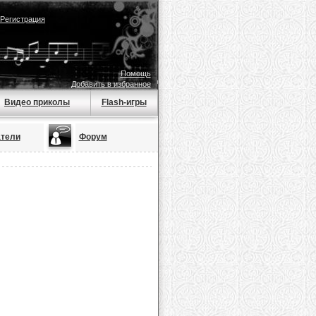
Регистрация
Помощь
Добавить в избранное
Видео приколы
Flash-игры
тели
Форум