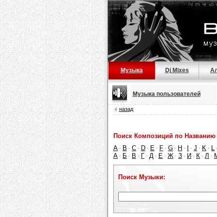
Музыка
Dj Mixes
А
Музыка пользователей
назад
Поиск Композиций по Названию 
A
B
C
D
E
F
G
H
I
J
K
L
·
·
·
·
·
·
·
·
·
·
·
А
Б
В
Г
Д
Е
Ж
З
И
К
Л
·
·
·
·
·
·
·
·
·
·
·
Поиск Музыки: