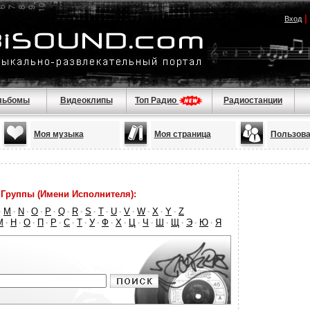
|
Вход
льбомы
Видеоклипы
Топ Радио
Радиостанции
Моя музыка
Моя страница
Пользова
Группы (Имени Исполнителя):
M
N
O
P
Q
R
S
T
U
V
W
X
Y
Z
·
·
·
·
·
·
·
·
·
·
·
·
·
·
М
Н
О
П
Р
С
Т
У
Ф
Х
Ц
Ч
Ш
Щ
Э
Ю
Я
·
·
·
·
·
·
·
·
·
·
·
·
·
·
·
·