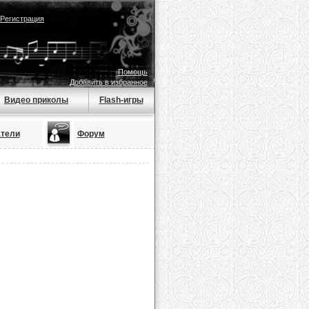
Регистрация
Помощь
Добавить в избранное
Видео приколы
Flash-игры
тели
Форум