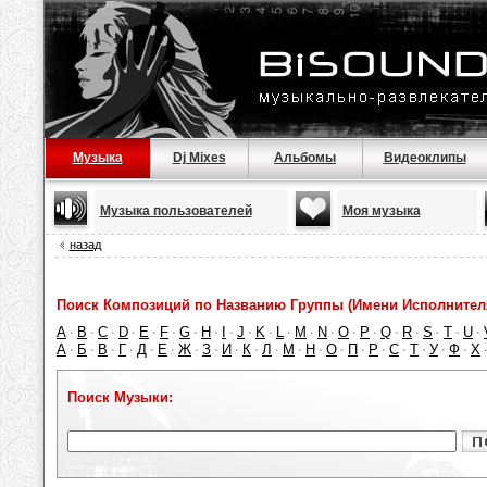
Музыка
Dj Mixes
Альбомы
Видеоклипы
Музыка пользователей
Моя музыка
назад
Поиск Композиций по Названию Группы (Имени Исполнител
A
B
C
D
E
F
G
H
I
J
K
L
M
N
O
P
Q
R
S
T
U
·
·
·
·
·
·
·
·
·
·
·
·
·
·
·
·
·
·
·
·
·
А
Б
В
Г
Д
Е
Ж
З
И
К
Л
М
Н
О
П
Р
С
Т
У
Ф
Х
·
·
·
·
·
·
·
·
·
·
·
·
·
·
·
·
·
·
·
·
Поиск Музыки: