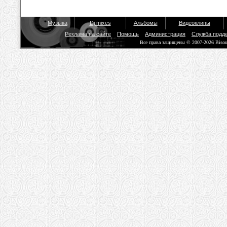
Музыка
Dj mixes
Альбомы
Видеоклипы
Реклама на сайте
Помощь
Администрация
Служба подд
Все права защищены © 2007-2026 Biso