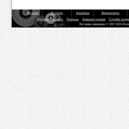
Музыка
Dj mixes
Альбомы
Видеоклипы
Реклама на сайте
Помощь
Администрация
Служба подд
Все права защищены © 2007-2026 Biso