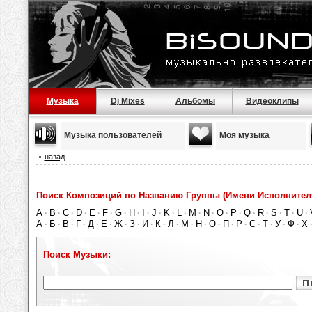
Музыка
Dj Mixes
Альбомы
Видеоклипы
Музыка пользователей
Моя музыка
назад
Поиск Композиций по Названию Группы (Имени Исполнител
A
B
C
D
E
F
G
H
I
J
K
L
M
N
O
P
Q
R
S
T
U
·
·
·
·
·
·
·
·
·
·
·
·
·
·
·
·
·
·
·
·
·
А
Б
В
Г
Д
Е
Ж
З
И
К
Л
М
Н
О
П
Р
С
Т
У
Ф
Х
·
·
·
·
·
·
·
·
·
·
·
·
·
·
·
·
·
·
·
·
Поиск Музыки: