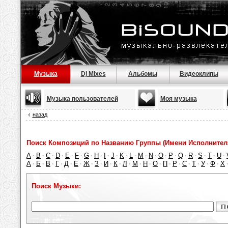
Музыка
Dj Mixes
Альбомы
Видеоклипы
Музыка пользователей
Моя музыка
назад
Поиск Композиций по Названию Группы (Имени Исполнител
A
B
C
D
E
F
G
H
I
J
K
L
M
N
O
P
Q
R
S
T
U
·
·
·
·
·
·
·
·
·
·
·
·
·
·
·
·
·
·
·
·
·
А
Б
В
Г
Д
Е
Ж
З
И
К
Л
М
Н
О
П
Р
С
Т
У
Ф
Х
·
·
·
·
·
·
·
·
·
·
·
·
·
·
·
·
·
·
·
·
Поиск Музыки: