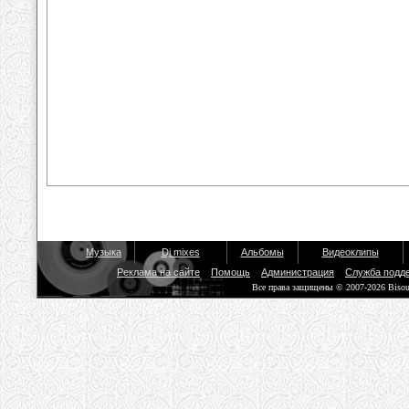
Музыка
Dj mixes
Альбомы
Видеоклипы
Реклама на сайте
Помощь
Администрация
Служба подд
Все права защищены © 2007-2026 Biso