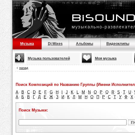
Музыка
Dj Mixes
Альбомы
Видеоклипы
Музыка пользователей
Моя музыка
назад
Поиск Композиций по Названию Группы (Имени Исполнител
A
B
C
D
E
F
G
H
I
J
K
L
M
N
O
P
Q
R
S
T
U
·
·
·
·
·
·
·
·
·
·
·
·
·
·
·
·
·
·
·
·
·
А
Б
В
Г
Д
Е
Ж
З
И
К
Л
М
Н
О
П
Р
С
Т
У
Ф
Х
·
·
·
·
·
·
·
·
·
·
·
·
·
·
·
·
·
·
·
·
Поиск Музыки: