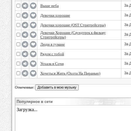
Выше неба
За 
Девочки хорошие
За 
Девочки хорошие (OST Стритрейсеры)
За 
Девочки Хорошие (Саундтрек к фильму
За 
Стритрейсеры)
Люди в тумане
За 
Рядом с тобой
За 
Уехала в Сочи
За 
Хочеться Жить (Охота На Пиранью)
За 
Отмеченные:
Популярное в сети