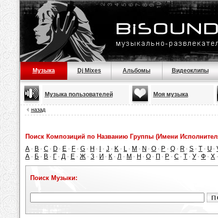
Музыка
Dj Mixes
Альбомы
Видеоклипы
Музыка пользователей
Моя музыка
назад
Поиск Композиций по Названию Группы (Имени Исполнител
A
B
C
D
E
F
G
H
I
J
K
L
M
N
O
P
Q
R
S
T
U
·
·
·
·
·
·
·
·
·
·
·
·
·
·
·
·
·
·
·
·
·
А
Б
В
Г
Д
Е
Ж
З
И
К
Л
М
Н
О
П
Р
С
Т
У
Ф
Х
·
·
·
·
·
·
·
·
·
·
·
·
·
·
·
·
·
·
·
·
Поиск Музыки: