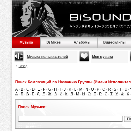
Музыка
Dj Mixes
Альбомы
Видеоклипы
Музыка пользователей
Моя музыка
назад
Поиск Композиций по Названию Группы (Имени Исполнител
A
B
C
D
E
F
G
H
I
J
K
L
M
N
O
P
Q
R
S
T
U
·
·
·
·
·
·
·
·
·
·
·
·
·
·
·
·
·
·
·
·
·
А
Б
В
Г
Д
Е
Ж
З
И
К
Л
М
Н
О
П
Р
С
Т
У
Ф
Х
·
·
·
·
·
·
·
·
·
·
·
·
·
·
·
·
·
·
·
·
Поиск Музыки: