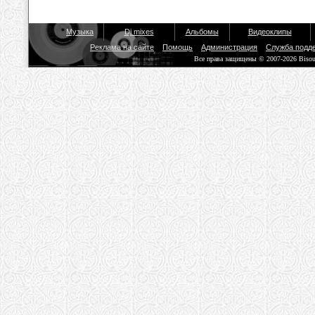
Музыка
Dj mixes
Альбомы
Видеоклипы
Реклама на сайте
Помощь
Администрация
Служба подд
Все права защищены © 2007-2026 Biso