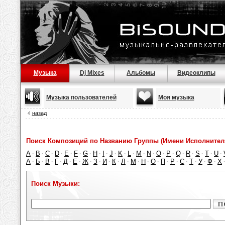
Музыка
Dj Mixes
Альбомы
Видеоклипы
Музыка пользователей
Моя музыка
назад
Поиск Композиций по Названию Группы (Имени Исполнител
A
B
C
D
E
F
G
H
I
J
K
L
M
N
O
P
Q
R
S
T
U
·
·
·
·
·
·
·
·
·
·
·
·
·
·
·
·
·
·
·
·
·
А
Б
В
Г
Д
Е
Ж
З
И
К
Л
М
Н
О
П
Р
С
Т
У
Ф
Х
·
·
·
·
·
·
·
·
·
·
·
·
·
·
·
·
·
·
·
·
Поиск Музыки: