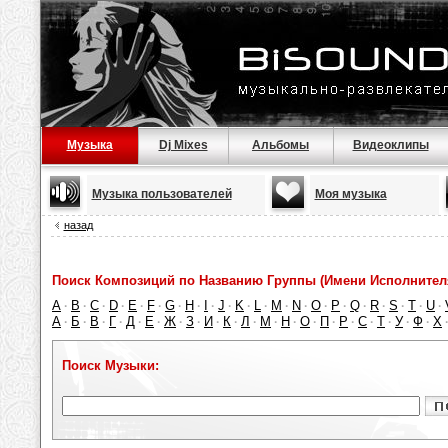
Музыка
Dj Mixes
Альбомы
Видеоклипы
Музыка пользователей
Моя музыка
назад
Поиск Композиций по Названию Группы (Имени Исполнител
A
B
C
D
E
F
G
H
I
J
K
L
M
N
O
P
Q
R
S
T
U
·
·
·
·
·
·
·
·
·
·
·
·
·
·
·
·
·
·
·
·
·
А
Б
В
Г
Д
Е
Ж
З
И
К
Л
М
Н
О
П
Р
С
Т
У
Ф
Х
·
·
·
·
·
·
·
·
·
·
·
·
·
·
·
·
·
·
·
·
Поиск Музыки: