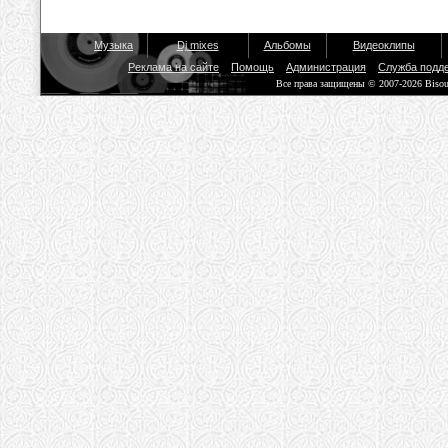
Музыка
Dj mixes
Альбомы
Видеоклипы
Реклама на сайте
Помощь
Администрация
Служба подд
Все права защищены © 2007-2026 Biso