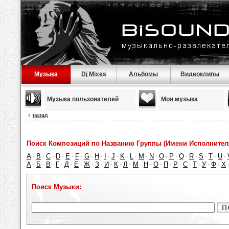
Музыка
Dj Mixes
Альбомы
Видеоклипы
Музыка пользователей
Моя музыка
назад
Поиск Композиций по Названию Группы (Имени Исполнител
A
B
C
D
E
F
G
H
I
J
K
L
M
N
O
P
Q
R
S
T
U
·
·
·
·
·
·
·
·
·
·
·
·
·
·
·
·
·
·
·
·
·
А
Б
В
Г
Д
Е
Ж
З
И
К
Л
М
Н
О
П
Р
С
Т
У
Ф
Х
·
·
·
·
·
·
·
·
·
·
·
·
·
·
·
·
·
·
·
·
Поиск Музыки: