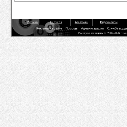
Музыка
Dj mixes
Альбомы
Видеоклипы
Реклама на сайте
Помощь
Администрация
Служба подд
Все права защищены © 2007-2026 Biso