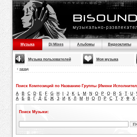
Музыка
Dj Mixes
Альбомы
Видеоклипы
Музыка пользователей
Моя музыка
назад
Поиск Композиций по Названию Группы (Имени Исполнител
A
B
C
D
E
F
G
H
I
J
K
L
M
N
O
P
Q
R
S
T
U
·
·
·
·
·
·
·
·
·
·
·
·
·
·
·
·
·
·
·
·
·
А
Б
В
Г
Д
Е
Ж
З
И
К
Л
М
Н
О
П
Р
С
Т
У
Ф
Х
·
·
·
·
·
·
·
·
·
·
·
·
·
·
·
·
·
·
·
·
Поиск Музыки: