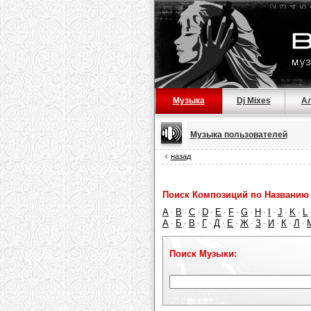
Музыка
Dj Mixes
А
Музыка пользователей
назад
Поиск Композиций по Названию 
A
B
C
D
E
F
G
H
I
J
K
L
·
·
·
·
·
·
·
·
·
·
·
А
Б
В
Г
Д
Е
Ж
З
И
К
Л
·
·
·
·
·
·
·
·
·
·
·
Поиск Музыки: