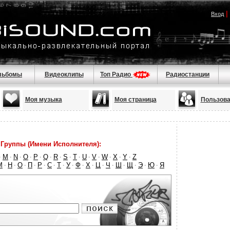
|
Вход
льбомы
Видеоклипы
Топ Радио
Радиостанции
Моя музыка
Моя страница
Пользова
Группы (Имени Исполнителя):
M
N
O
P
Q
R
S
T
U
V
W
X
Y
Z
·
·
·
·
·
·
·
·
·
·
·
·
·
·
М
Н
О
П
Р
С
Т
У
Ф
Х
Ц
Ч
Ш
Щ
Э
Ю
Я
·
·
·
·
·
·
·
·
·
·
·
·
·
·
·
·