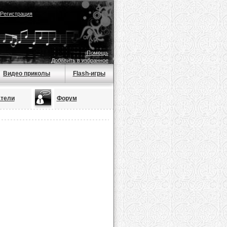
Регистрация
Помощь
Добавить в избранное
Видео приколы
Flash-игры
тели
Форум