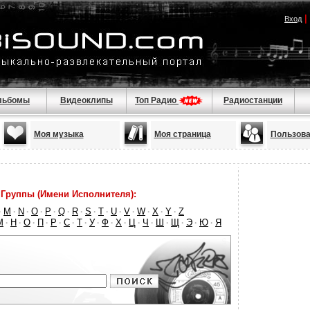
|
Вход
льбомы
Видеоклипы
Топ Радио
Радиостанции
Моя музыка
Моя страница
Пользова
Группы (Имени Исполнителя):
M
N
O
P
Q
R
S
T
U
V
W
X
Y
Z
·
·
·
·
·
·
·
·
·
·
·
·
·
·
М
Н
О
П
Р
С
Т
У
Ф
Х
Ц
Ч
Ш
Щ
Э
Ю
Я
·
·
·
·
·
·
·
·
·
·
·
·
·
·
·
·