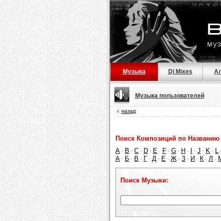
Музыка
Dj Mixes
А
Музыка пользователей
назад
Поиск Композиций по Названию 
A
B
C
D
E
F
G
H
I
J
K
L
·
·
·
·
·
·
·
·
·
·
·
А
Б
В
Г
Д
Е
Ж
З
И
К
Л
·
·
·
·
·
·
·
·
·
·
·
Поиск Музыки: