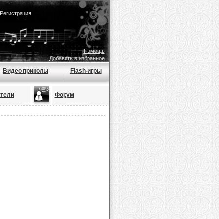
Регистрация
Помощь
Добавить в избранное
Видео приколы
Flash-игры
тели
Форум