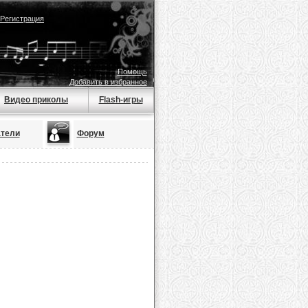
Регистрация
Помощь
Добавить в избранное
Видео приколы
Flash-игры
тели
Форум