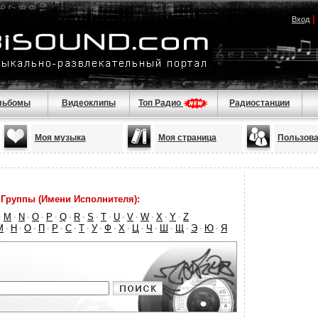
|
Вход
льбомы
Видеоклипы
Топ Радио
Радиостанции
Моя музыка
Моя страница
Пользова
Группы (Имени Исполнителя):
M
N
O
P
Q
R
S
T
U
V
W
X
Y
Z
·
·
·
·
·
·
·
·
·
·
·
·
·
·
М
Н
О
П
Р
С
Т
У
Ф
Х
Ц
Ч
Ш
Щ
Э
Ю
Я
·
·
·
·
·
·
·
·
·
·
·
·
·
·
·
·