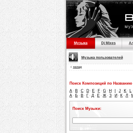
Музыка
Dj Mixes
А
Музыка пользователей
назад
Поиск Композиций по Названию 
A
B
C
D
E
F
G
H
I
J
K
L
·
·
·
·
·
·
·
·
·
·
·
А
Б
В
Г
Д
Е
Ж
З
И
К
Л
·
·
·
·
·
·
·
·
·
·
·
Поиск Музыки: