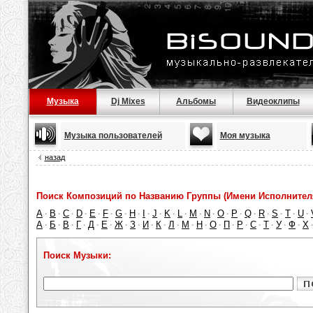
Музыка
Dj Mixes
Альбомы
Видеоклипы
Музыка пользователей
Моя музыка
назад
Поиск Композиций по Названию Группы (Имени Исполнител
A
B
C
D
E
F
G
H
I
J
K
L
M
N
O
P
Q
R
S
T
U
·
·
·
·
·
·
·
·
·
·
·
·
·
·
·
·
·
·
·
·
·
А
Б
В
Г
Д
Е
Ж
З
И
К
Л
М
Н
О
П
Р
С
Т
У
Ф
Х
·
·
·
·
·
·
·
·
·
·
·
·
·
·
·
·
·
·
·
·
Поиск Музыки: