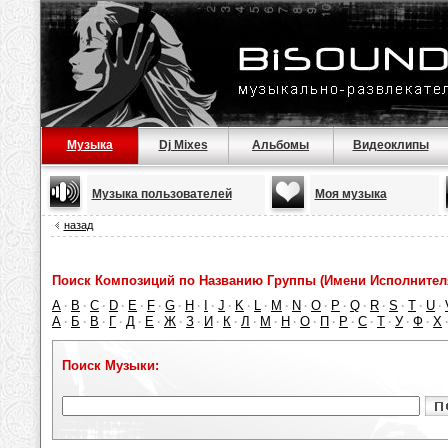
Музыка
Dj Mixes
Альбомы
Видеоклипы
Музыка пользователей
Моя музыка
назад
Поиск Композиций по Названию Группы (Имени Исполнител
A
B
C
D
E
F
G
H
I
J
K
L
M
N
O
P
Q
R
S
T
U
·
·
·
·
·
·
·
·
·
·
·
·
·
·
·
·
·
·
·
·
·
А
Б
В
Г
Д
Е
Ж
З
И
К
Л
М
Н
О
П
Р
С
Т
У
Ф
Х
·
·
·
·
·
·
·
·
·
·
·
·
·
·
·
·
·
·
·
·
Поиск Музыки: