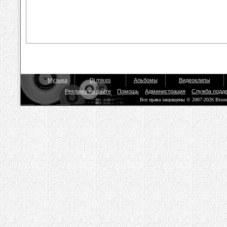
Музыка
Dj mixes
Альбомы
Видеоклипы
Реклама на сайте
Помощь
Администрация
Служба подд
Все права защищены © 2007-2026 Biso