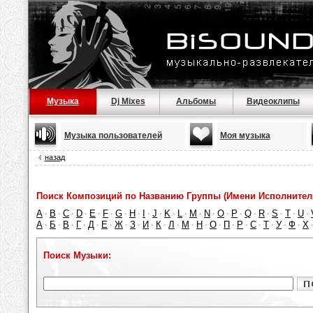
Музыка
Dj Mixes
Альбомы
Видеоклипы
Музыка пользователей
Моя музыка
назад
Поиск Композиций по Названию Группы (Имени Исполнител
A
B
C
D
E
F
G
H
I
J
K
L
M
N
O
P
Q
R
S
T
U
·
·
·
·
·
·
·
·
·
·
·
·
·
·
·
·
·
·
·
·
·
А
Б
В
Г
Д
Е
Ж
З
И
К
Л
М
Н
О
П
Р
С
Т
У
Ф
Х
·
·
·
·
·
·
·
·
·
·
·
·
·
·
·
·
·
·
·
·
Поиск Музыки: