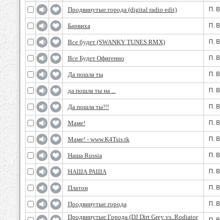
Продвинутые города (digital radio edit)
П. 
Барвиха
П. 
Все будет (SWANKY TUNES RMX)
П. 
Все Будет Офигенно
П. 
Да пошла ты
П. 
да пошла ты на ...
П. 
Да пошла ты!!!
П. 
Маме!
П. 
Маме! - www.K4Tsis.tk
П. 
Наша Russia
П. 
НАША РАША
П. 
Платон
П. 
Продвинутые города
П. 
Продвинутые Города (DJ Dirt Grey vs. Rodiator