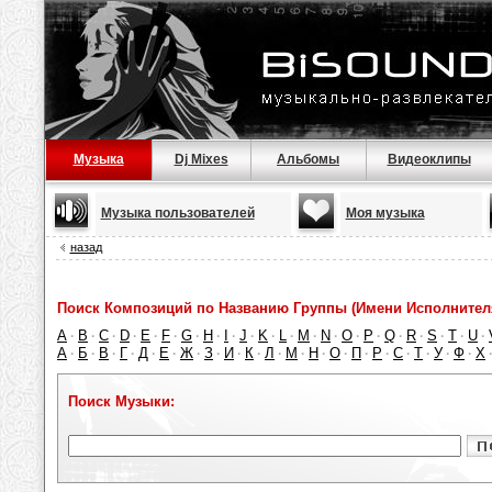
Музыка
Dj Mixes
Альбомы
Видеоклипы
Музыка пользователей
Моя музыка
назад
Поиск Композиций по Названию Группы (Имени Исполнител
A
B
C
D
E
F
G
H
I
J
K
L
M
N
O
P
Q
R
S
T
U
·
·
·
·
·
·
·
·
·
·
·
·
·
·
·
·
·
·
·
·
·
А
Б
В
Г
Д
Е
Ж
З
И
К
Л
М
Н
О
П
Р
С
Т
У
Ф
Х
·
·
·
·
·
·
·
·
·
·
·
·
·
·
·
·
·
·
·
·
Поиск Музыки: