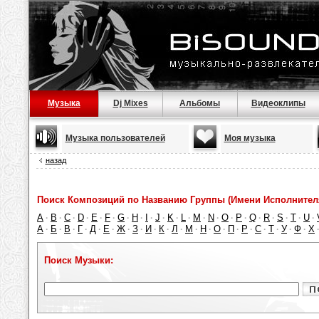
Музыка
Dj Mixes
Альбомы
Видеоклипы
Музыка пользователей
Моя музыка
назад
Поиск Композиций по Названию Группы (Имени Исполнител
A
B
C
D
E
F
G
H
I
J
K
L
M
N
O
P
Q
R
S
T
U
·
·
·
·
·
·
·
·
·
·
·
·
·
·
·
·
·
·
·
·
·
А
Б
В
Г
Д
Е
Ж
З
И
К
Л
М
Н
О
П
Р
С
Т
У
Ф
Х
·
·
·
·
·
·
·
·
·
·
·
·
·
·
·
·
·
·
·
·
Поиск Музыки: