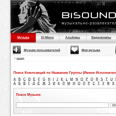
Музыка
Dj Mixes
Альбомы
Видеоклипы
Музыка пользователей
Моя музыка
назад
Поиск Композиций по Названию Группы (Имени Исполнител
A
B
C
D
E
F
G
H
I
J
K
L
M
N
O
P
Q
R
S
T
U
·
·
·
·
·
·
·
·
·
·
·
·
·
·
·
·
·
·
·
·
·
А
Б
В
Г
Д
Е
Ж
З
И
К
Л
М
Н
О
П
Р
С
Т
У
Ф
Х
·
·
·
·
·
·
·
·
·
·
·
·
·
·
·
·
·
·
·
·
Поиск Музыки: