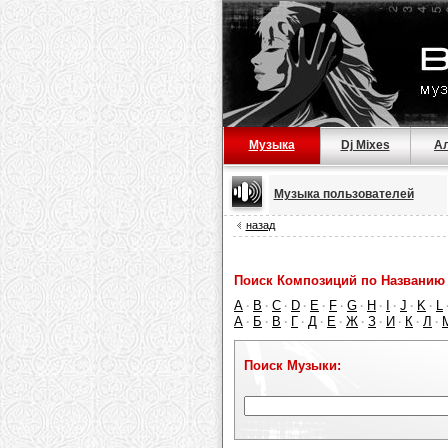
Музыка
Dj Mixes
А
Музыка пользователей
назад
Поиск Композиций по Названию 
A
B
C
D
E
F
G
H
I
J
K
L
·
·
·
·
·
·
·
·
·
·
·
А
Б
В
Г
Д
Е
Ж
З
И
К
Л
·
·
·
·
·
·
·
·
·
·
·
Поиск Музыки: