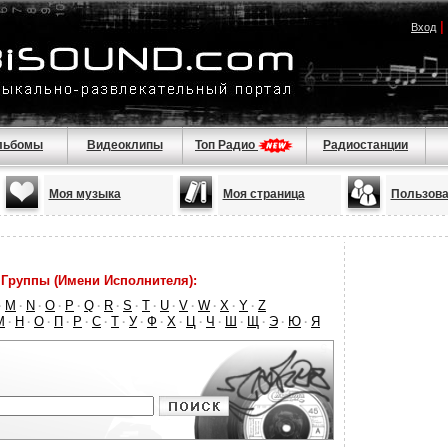
|
Вход
льбомы
Видеоклипы
Топ Радио
Радиостанции
Моя музыка
Моя страница
Пользова
Группы (Имени Исполнителя):
M
N
O
P
Q
R
S
T
U
V
W
X
Y
Z
·
·
·
·
·
·
·
·
·
·
·
·
·
·
М
Н
О
П
Р
С
Т
У
Ф
Х
Ц
Ч
Ш
Щ
Э
Ю
Я
·
·
·
·
·
·
·
·
·
·
·
·
·
·
·
·