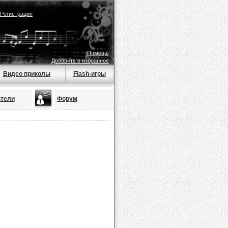
Регистрация
Помощь
Добавить в избранное
Видео приколы
Flash-игры
тели
Форум