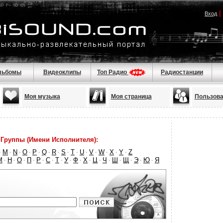
|
Вход
льбомы
Видеоклипы
Топ Радио
Радиостанции
Моя музыка
Моя страница
Пользова
Группы (Имени Исполнителя):
M
N
O
P
Q
R
S
T
U
V
W
X
Y
Z
·
·
·
·
·
·
·
·
·
·
·
·
·
·
М
Н
О
П
Р
С
Т
У
Ф
Х
Ц
Ч
Ш
Щ
Э
Ю
Я
·
·
·
·
·
·
·
·
·
·
·
·
·
·
·
·