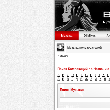
Музыка
Dj Mixes
А
Музыка пользователей
назад
Поиск Композиций по Названию 
A
B
C
D
E
F
G
H
I
J
K
L
·
·
·
·
·
·
·
·
·
·
·
А
Б
В
Г
Д
Е
Ж
З
И
К
Л
·
·
·
·
·
·
·
·
·
·
·
Поиск Музыки: