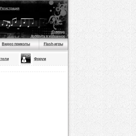
Регистрация
Помощь
Добавить в избранное
Видео приколы
Flash-игры
тели
Форум