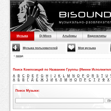
Музыка
Dj Mixes
Альбомы
Видеоклипы
Музыка пользователей
Моя музыка
назад
Поиск Композиций по Названию Группы (Имени Исполнител
A
B
C
D
E
F
G
H
I
J
K
L
M
N
O
P
Q
R
S
T
U
·
·
·
·
·
·
·
·
·
·
·
·
·
·
·
·
·
·
·
·
·
А
Б
В
Г
Д
Е
Ж
З
И
К
Л
М
Н
О
П
Р
С
Т
У
Ф
Х
·
·
·
·
·
·
·
·
·
·
·
·
·
·
·
·
·
·
·
·
Поиск Музыки: